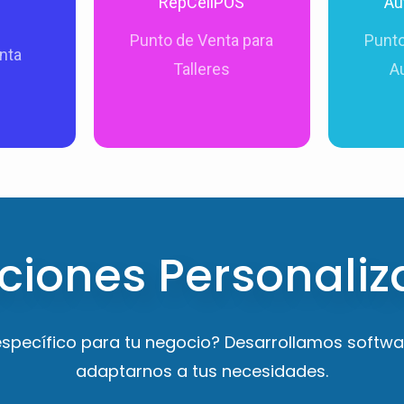
RepCellPOS
Au
rket, o
dispositivos móviles. Permite
, gestion
 punto de
venta y reparación de
Punto de Venta para
Punto
y vehícu
nta
e usar?
Dedicado a los talleres de
Talleres
A
ciones Personali
específico para tu negocio? Desarrollamos softw
adaptarnos a tus necesidades.