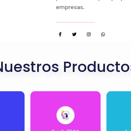
empresas.
Nuestros Producto
Ver mas
El punto
nda de
de trabajo.
autola
 almacen,
Generar
y
controlar
ordenes
y
ven