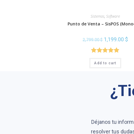
Sistemas
,
Software
Punto de Venta – SisPOS (Mono
1,199.00
$
2,799.00
$
Rated
5.00
Add to cart
out of 5
¿Ti
Déjanos tu inform
resolver tus dudas