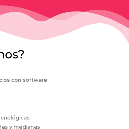
mos?
ocios con software
ecnológicas
ñas y medianas