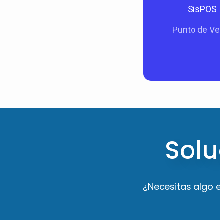
papeleria, minima
SisPOS
similar y buscas un
Punto de Ve
venta sencillo d
Ver mas
Solu
¿Necesitas algo 