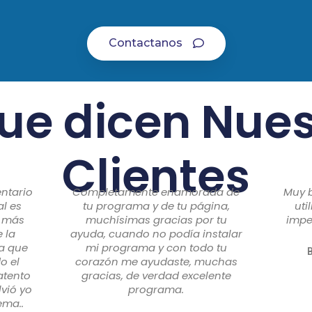
Contactanos
que dicen Nues
Clientes
entario
Completamente enamorada de
Muy b
al es
tu programa y de tu página,
uti
e más
muchísimas gracias por tu
impe
 la
ayuda, cuando no podía instalar
ia que
mi programa y con todo tu
B
o el
corazón me ayudaste, muchas
atento
gracias, de verdad excelente
lvió yo
programa.
ema..