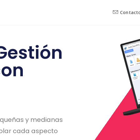
Contact
Gestión
con
equeñas y medianas
olar cada aspecto