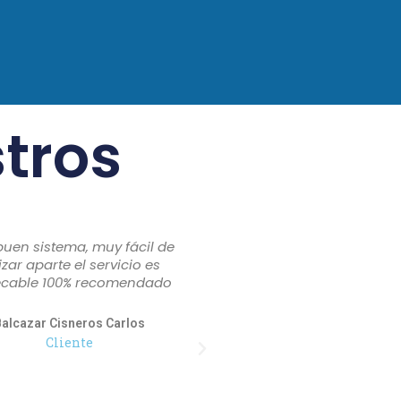
tros
uen sistema, muy fácil de
Es realmente un muuuu
lizar aparte el servicio es
programa, muy fácil de 
cable 100% recomendado
entendible, además 
asistencia técnica es de l
son pacientes y explic
alcazar Cisneros Carlos
bien, recomiendo dema
Cliente
este programa!!
Silvia Contreras