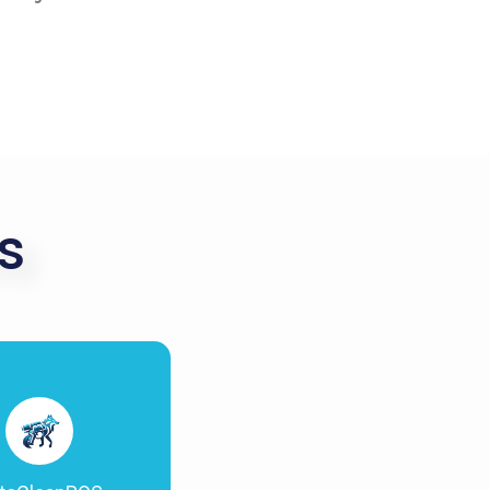
s
 de venta ideal para
vados, simplifica
tas de servicios